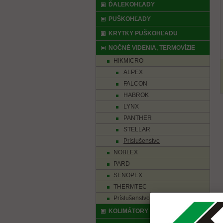
ĎALEKOHĽADY
PUŠKOHĽADY
KRYTKY PUŠKOHĽADU
NOČNÉ VIDENIA, TERMOVÍZIE
HIKMICRO
ALPEX
FALCON
HABROK
LYNX
PANTHER
STELLAR
Príslušenstvo
NOBLEX
PARD
SENOPEX
THERMTEC
Príslušenstvo
KOLIMÁTORY