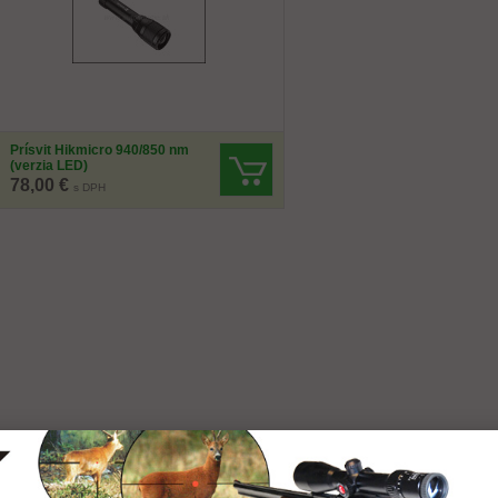
Prísvit Hikmicro 940/850 nm
(verzia LED)
78,00 €
s DPH