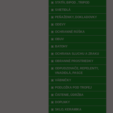
STATÍV, BIPOD , TRIPOD
SVIETIDLÁ
PEŇAŽENKY, DOKLADOVKY
ODEVY
OCHRANNÉ RÚŠKA
OBUV
BATOHY
OCHRANA SLUCHU A ZRAKU
OBRANNÉ PROSTRIEDKY
ODPUDZOVAČE, REPELENTY,
VNADIDLÁ, PASCE
VÁBNIČKY
PODLOŽKA POD TROFEJ
ČISTENIE, ÚDRŽBA
DOPLNKY
SKLO, KERAMIKA