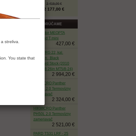
2 419,00 €
2 177,00 €
ODPORÚČAME
Kolimátor MEOPTA
MeoRed T mini
a streliva.
427,00 €
Sako TRG 22, kal.
ion. You state that
.308Win., Black
Standard Stock (2010
NS M08 26in MT5/8-24)
2 994,20 €
HIKMICRO Panther
PQ35L 2.0 Termovízny
zameriavač
2 324,00 €
HIKMICRO Panther
PH50L 2.0 Termovízny
zameriavač
2 521,00 €
PARD TS31 LRF - 25