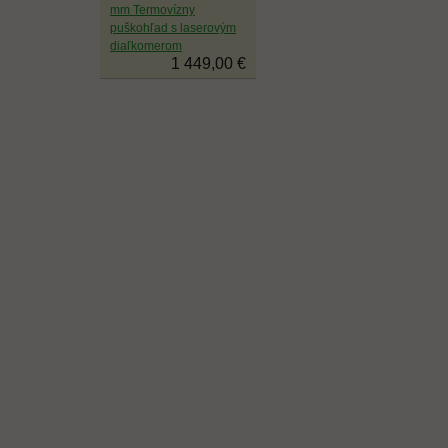
mm Termovízny
puškohľad s laserovým
diaľkomerom
1 449,00 €