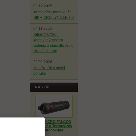
09.12.2025
Termovízny monokulár
HIKMICRO LYNX LH 3.0
04.11.2025
RifleCX CX80 -
kompletný systém
čistenia a starostlivosti o
strelné zbrane
22.01.2026
MeoPro R6 v našej
ponuke
NÁŠ TIP
HIKMICRO FALCON
FQ35 2.0 Termovízny
monokulár