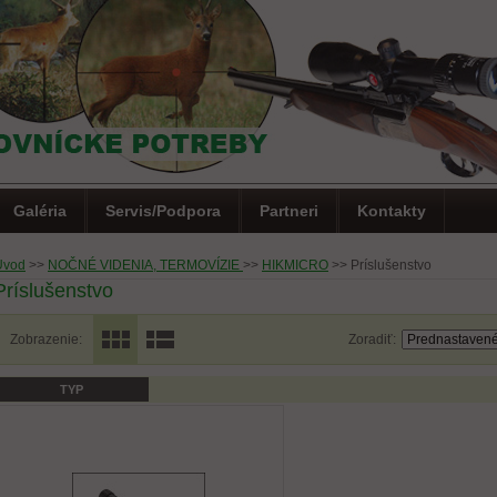
Galéria
Servis/Podpora
Partneri
Kontakty
Úvod
>>
NOČNÉ VIDENIA, TERMOVÍZIE
>>
HIKMICRO
>>
Príslušenstvo
Príslušenstvo
Zobrazenie:
Zoradiť:
TYP
0)
Letná akcia