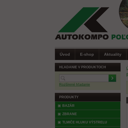
Úvod
E-shop
Aktuality
HĽADANIE V PRODUKTOCH
Rozšírené hľadanie
PRODUKTY
(
BAZÁR
ZBRANE
TLMIČE HLUKU VÝSTRELU