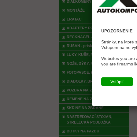
DIAĽKOMERY
MONTÁŽE
ERATAC
ADAPTÉRY PRE NOČNÉ VIDENIE
UPOZORNENIE
RECKNAGEL - príslušenstvo
Stránky, na ktoré 
RUSAN - príslušenstvo
Vstupom na ne vyhl
LUKY, KUŠE, PRAKY, AIRSOFT
Websites you are a
NOŽE, DÝKY, PÍLKY
you are firearms l
FOTOPASCE, KAMERY
DIABOLKY, BROKY
Vstúpiť
PUZDRA NA ZBRANE
REMENE NA ZBRANE
SKRINE NA ZBRANE
NASTREĽOVACÍ STOJAN,
STRELECKÁ PODLOŽKA
BOTKY NA PAŽBU