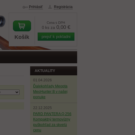
Prihlásiť
Registrácia
Cena s DPH
0,00 €
0 ks za
Košík
prejsť k pokladni
AKTUALITY
01.04.2026
Ďalekohľady Meopta
MeoHunter B v našej
ponuke
22.12.2025
PARD PANTERA Q 256
Kompaktný termovízny
puškohľad za skvelú
cenu