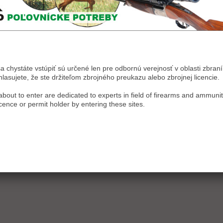
sa chystáte vstúpiť sú určené len pre odbornú verejnosť v oblasti zbraní 
asujete, že ste držiteľom zbrojného preukazu alebo zbrojnej licencie.
bout to enter are dedicated to experts in field of firearms and ammunit
icence or permit holder by entering these sites.