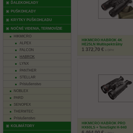
ĎALEKOHĽADY
PUŠKOHĽADY
KRYTKY PUŠKOHĽADU
NOČNÉ VIDENIA, TERMOVÍZIE
HIKMICRO
HIKMICRO HABROK 4K
ALPEX
HE25LN Multispektrálny
binokulár+ puzdro
1 372,70 €
FALCON
s DPH
HABROK
LYNX
PANTHER
STELLAR
Príslušenstvo
NOBLEX
PARD
SENOPEX
THERMTEC
Príslušenstvo
HIKMICRO HABROK PRO
KOLIMÁTORY
HX60LS + TenoSight H-940
Laser Max
6 464,00 €