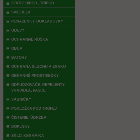
STATÍV, BIPOD , TRIPOD
SVIETIDLÁ
PEŇAŽENKY, DOKLADOVKY
ODEVY
OCHRANNÉ RÚŠKA
OBUV
BATOHY
OCHRANA SLUCHU A ZRAKU
OBRANNÉ PROSTRIEDKY
ODPUDZOVAČE, REPELENTY,
VNADIDLÁ, PASCE
VÁBNIČKY
PODLOŽKA POD TROFEJ
ČISTENIE, ÚDRŽBA
DOPLNKY
SKLO, KERAMIKA