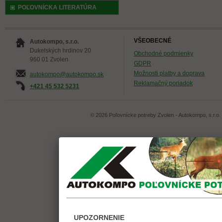
POĽOVNÍCKA LITERATÚRA
VŠEOBECNÉ
Autokompo, s.r.o.
Dukelských hrdinov 20
Obchodné podmienky
960 01 Zvolen
GDPR
Možnosti platby a doprava
autokompo@autokompo.sk
Reklamačný poriadok
+421 45 532 5231
© 2026 Poľovnícke potreby Zvolen - Autokompo, s.r.o.
UPOZORNENIE