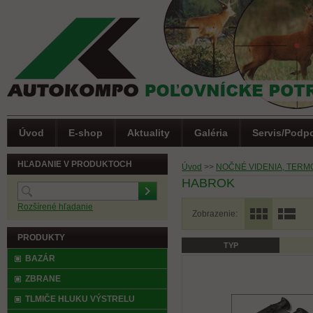
Úvod
E-shop
Aktuality
Galéria
Servis/Podp
HĽADANIE V PRODUKTOCH
Úvod
>>
NOČNÉ VIDENIA, TERM
HABROK
Rozšírené hľadanie
Zobrazenie:
PRODUKTY
TYP
(0)
Letná akcia
BAZÁR
ZBRANE
TLMIČE HLUKU VÝSTRELU