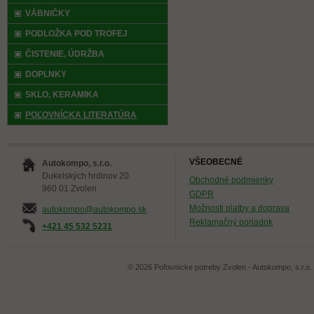
VÁBNIČKY
PODLOŽKA POD TROFEJ
ČISTENIE, ÚDRŽBA
DOPLNKY
SKLO, KERAMIKA
POĽOVNÍCKA LITERATÚRA
VŠEOBECNÉ
Autokompo, s.r.o.
Dukelských hrdinov 20
Obchodné podmienky
960 01 Zvolen
GDPR
Možnosti platby a doprava
autokompo@autokompo.sk
Reklamačný poriadok
+421 45 532 5231
© 2026 Poľovnícke potreby Zvolen - Autokompo, s.r.o.