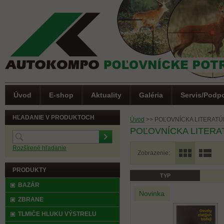
Úvod
E-shop
Aktuality
Galéria
Servis/Podp
HĽADANIE V PRODUKTOCH
Úvod
>>
POĽOVNÍCKA LITERAT
POĽOVNÍCKA LITERA
Rozšírené hľadanie
Zobrazenie:
PRODUKTY
TYP
(0)
Letná akcia
BAZÁR
Novinka
ZBRANE
TLMIČE HLUKU VÝSTRELU