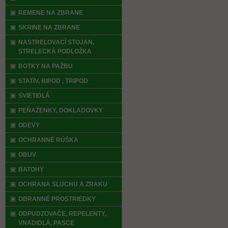
REMENE NA ZBRANE
SKRINE NA ZBRANE
NASTREĽOVACÍ STOJAN,
STRELECKÁ PODLOŽKA
BOTKY NA PAŽBU
STATÍV, BIPOD , TRIPOD
SVIETIDLÁ
PEŇAŽENKY, DOKLADOVKY
ODEVY
OCHRANNÉ RÚŠKA
OBUV
BATOHY
OCHRANA SLUCHU A ZRAKU
OBRANNÉ PROSTRIEDKY
ODPUDZOVAČE, REPELENTY,
VNADIDLÁ, PASCE