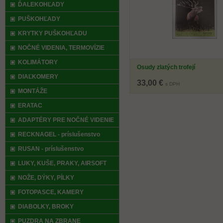
ĎALEKOHĽADY
PUŠKOHĽADY
KRYTKY PUŠKOHĽADU
NOČNÉ VIDENIA, TERMOVÍZIE
KOLIMÁTORY
Osudy zlatých trofejí
DIAĽKOMERY
33,00 €
s DPH
MONTÁŽE
ERATAC
ADAPTÉRY PRE NOČNÉ VIDENIE
RECKNAGEL - príslušenstvo
RUSAN - príslušenstvo
LUKY, KUŠE, PRAKY, AIRSOFT
NOŽE, DÝKY, PÍLKY
FOTOPASCE, KAMERY
DIABOLKY, BROKY
PUZDRA NA ZBRANE