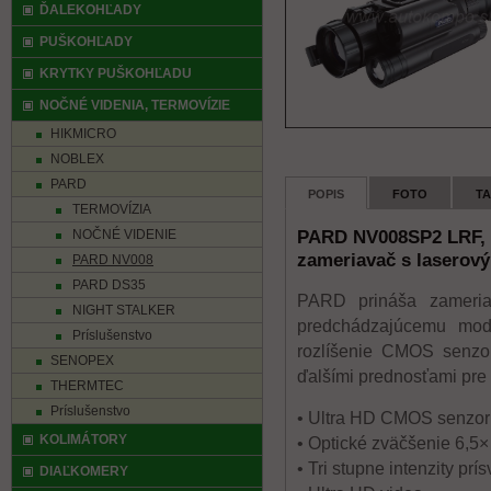
ĎALEKOHĽADY
PUŠKOHĽADY
KRYTKY PUŠKOHĽADU
NOČNÉ VIDENIA, TERMOVÍZIE
HIKMICRO
NOBLEX
PARD
POPIS
FOTO
T
TERMOVÍZIA
PARD NV008SP2 LRF, 9
NOČNÉ VIDENIE
zameriavač s lasero
PARD NV008
PARD DS35
PARD prináša zameria
NIGHT STALKER
predchádzajúcemu mod
Príslušenstvo
rozlíšenie CMOS senzor
SENOPEX
ďalšími prednosťami pre 
THERMTEC
Príslušenstvo
• Ultra HD CMOS senzor
KOLIMÁTORY
• Optické zväčšenie 6,5×
• Tri stupne intenzity prí
DIAĽKOMERY