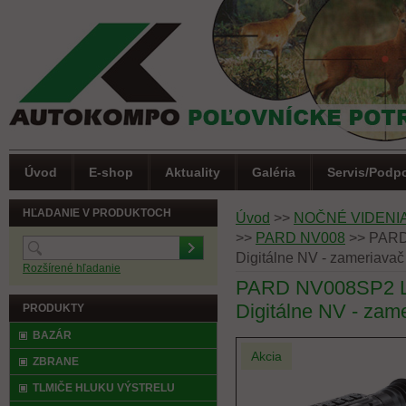
Úvod
E-shop
Aktuality
Galéria
Servis/Podp
HĽADANIE V PRODUKTOCH
Úvod
>>
NOČNÉ VIDENIA
>>
PARD NV008
>>
PARD 
Digitálne NV - zameriava
Rozšírené hľadanie
PARD NV008SP2 LR
Digitálne NV - zam
PRODUKTY
BAZÁR
Akcia
ZBRANE
TLMIČE HLUKU VÝSTRELU