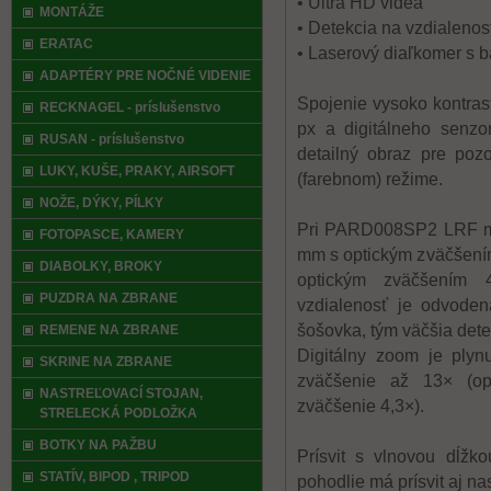
• Ultra HD videa
MONTÁŽE
• Detekcia na vzdialenos
ERATAC
• Laserový diaľkomer s b
ADAPTÉRY PRE NOČNÉ VIDENIE
Spojenie vysoko kontras
RECKNAGEL - príslušenstvo
px a digitálneho senz
RUSAN - príslušenstvo
detailný obraz pre poz
LUKY, KUŠE, PRAKY, AIRSOFT
(farebnom) režime.
NOŽE, DÝKY, PÍLKY
Pri PARD008SP2 LRF mát
FOTOPASCE, KAMERY
mm s optickým zväčšení
DIABOLKY, BROKY
optickým zväčšením 
PUZDRA NA ZBRANE
vzdialenosť je odvoden
šošovka, tým väčšia dete
REMENE NA ZBRANE
Digitálny zoom je plyn
SKRINE NA ZBRANE
zväčšenie až 13× (opt
NASTREĽOVACÍ STOJAN,
zväčšenie 4,3×).
STRELECKÁ PODLOŽKA
BOTKY NA PAŽBU
Prísvit s vlnovou dĺžk
STATÍV, BIPOD , TRIPOD
pohodlie má prísvit aj nas