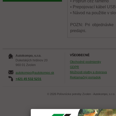
• Popruh cez rameno
• Prepojovací kábel US
• Návod na použitie v sl
POZN: Pri objednávke s
predajni.
VŠEOBECNÉ
Autokompo, s.r.o.
Dukelských hrdinov 20
Obchodné podmienky
960 01 Zvolen
GDPR
Možnosti platby a doprava
autokompo@autokompo.sk
Reklamačný poriadok
+421 45 532 5231
© 2026 Poľovnícke potreby Zvolen - Autokompo, s.r.o.