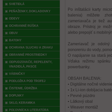
SVIETIDLÁ
Po inštalácii karty mi
PEŇAŽENKY, DOKLADOVKY
balenia) môžete zhot
ODEVY
zameriavača je tiež au
OCHRANNÉ RÚŠKA
obraze. Prístroj je mo
alebo prepojiť s mobilný
OBUV
BATOHY
Zameriavač je odolný 
OCHRANA SLUCHU A ZRAKU
ponoreniu do vody, ponor
OBRANNÉ PROSTRIEDKY
O napájanie sa stará je
Vďaka režimu spánku š
ODPUDZOVAČE, REPELENTY,
VNADIDLÁ, PASCE
powerbanky.
VÁBNIČKY
OBSAH BALENIA:
PODLOŽKA POD TROFEJ
• Digitálne nočné vid
ČISTENIE, ÚDRŽBA
• 1x Li-ion dobíjacia bat
• Pevné púzdro
DOPLNKY
• Látkový obal
SKLO, KERAMIKA
• Weaver montáž
POĽOVNÍCKA LITERATÚRA