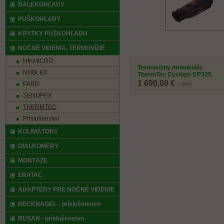
ĎALEKOHĽADY
PUŠKOHĽADY
KRYTKY PUŠKOHĽADU
NOČNÉ VIDENIA, TERMOVÍZIE
HIKMICRO
Termovízny monokulár
NOBLEX
ThermTec Cyclops CP325
1 690,00 €
PARD
s DPH
SENOPEX
THERMTEC
Príslušenstvo
KOLIMÁTORY
DIAĽKOMERY
MONTÁŽE
ERATAC
ADAPTÉRY PRE NOČNÉ VIDENIE
RECKNAGEL - príslušenstvo
RUSAN - príslušenstvo