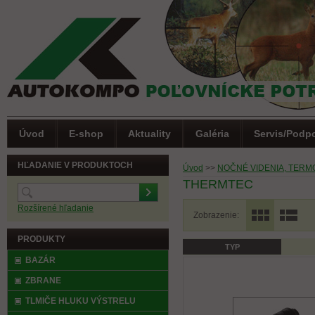
Úvod
E-shop
Aktuality
Galéria
Servis/Podp
HĽADANIE V PRODUKTOCH
Úvod
>>
NOČNÉ VIDENIA, TERM
THERMTEC
Rozšírené hľadanie
Zobrazenie:
PRODUKTY
TYP
(0)
Letná akcia
BAZÁR
ZBRANE
TLMIČE HLUKU VÝSTRELU