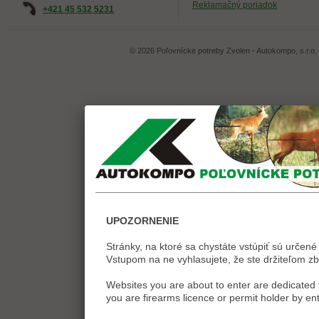
Reklamačný poriadok
+421 45 532 5231
© 2026 Poľovnícke potreby Zvolen - Autokompo, s.r.o.
UPOZORNENIE
Stránky, na ktoré sa chystáte vstúpiť sú určené 
Vstupom na ne vyhlasujete, že ste držiteľom zb
Websites you are about to enter are dedicated t
you are firearms licence or permit holder by ent