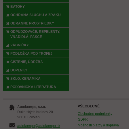
BATOHY
OCHRANA SLUCHU A ZRAKU
OBRANNÉ PROSTRIEDKY
ODPUDZOVAČE, REPELENTY,
VNADIDLÁ, PASCE
VÁBNIČKY
PODLOŽKA POD TROFEJ
ČISTENIE, ÚDRŽBA
DOPLNKY
SKLO, KERAMIKA
POĽOVNÍCKA LITERATÚRA
VŠEOBECNÉ
Autokompo, s.r.o.
Dukelských hrdinov 20
Obchodné podmienky
960 01 Zvolen
GDPR
Možnosti platby a doprava
autokompo@autokompo.sk