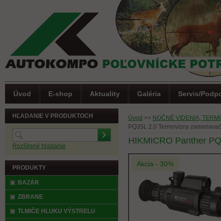
Úvod
E-shop
Aktuality
Galéria
Servis/Podp
HĽADANIE V PRODUKTOCH
Úvod
>>
NOČNÉ VIDENIA, TERM
PQ35L 2.0 Termovízny zameriava
HIKMICRO Panther PQ3
Rozšírené hľadanie
Akcia - 30%
PRODUKTY
BAZÁR
ZBRANE
TLMIČE HLUKU VÝSTRELU