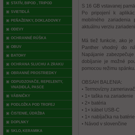
STATÍV, BIPOD , TRIPOD
S 16 GB vstavanej pamät
SVIETIDLÁ
Po pripojení k apliká
mobilného zariadenia 
PEŇAŽENKY, DOKLADOVKY
aktuálnu verziu zariadeni
ODEVY
OCHRANNÉ RÚŠKA
Má tiež funkcie, ako j
OBUV
Panther vhodný do ná
Napájanie zabezpečuje 
BATOHY
dobíjanie je možné použ
OCHRANA SLUCHU A ZRAKU
pomocou režimu spánku
OBRANNÉ PROSTRIEDKY
ODPUDZOVAČE, REPELENTY,
OBSAH BALENIA:
VNADIDLÁ, PASCE
• Termovízny zameriava
• 1× taška na zariadenie
VÁBNIČKY
• 2× batéria
PODLOŽKA POD TROFEJ
• 1× kábel USB-C
ČISTENIE, ÚDRŽBA
• 1× nabíjačka na batérie
DOPLNKY
• Návod v slovenčine
SKLO, KERAMIKA