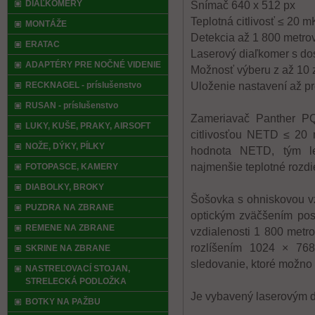
DIAĽKOMERY
Snímač 640 x 512 px
Teplotná citlivosť ≤ 20 m
MONTÁŽE
Detekcia až 1 800 metro
ERATAC
Laserový diaľkomer s do
ADAPTÉRY PRE NOČNÉ VIDENIE
Možnosť výberu z až 10 
RECKNAGEL - príslušenstvo
Uloženie nastavení až pr
RUSAN - príslušenstvo
Zameriavač Panther PQ
LUKY, KUŠE, PRAKY, AIRSOFT
citlivosťou NETD ≤ 20 
NOŽE, DÝKY, PÍLKY
hodnota NETD, tým le
najmenšie teplotné rozdi
FOTOPASCE, KAMERY
DIABOLKY, BROKY
Šošovka s ohniskovou 
PUZDRA NA ZBRANE
optickým zväčšením pos
REMENE NA ZBRANE
vzdialenosti 1 800 metr
rozlíšením 1024 × 76
SKRINE NA ZBRANE
sledovanie, ktoré možno
NASTREĽOVACÍ STOJAN,
STRELECKÁ PODLOŽKA
Je vybavený laserovým 
BOTKY NA PAŽBU