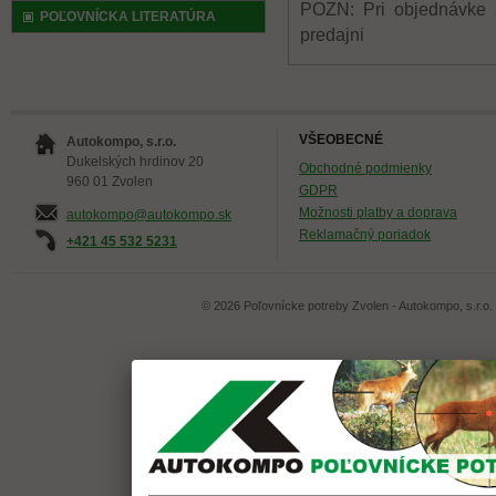
POZN: Pri objednávke s
POĽOVNÍCKA LITERATÚRA
predajni
VŠEOBECNÉ
Autokompo, s.r.o.
Dukelských hrdinov 20
Obchodné podmienky
960 01 Zvolen
GDPR
Možnosti platby a doprava
autokompo@autokompo.sk
Reklamačný poriadok
+421 45 532 5231
© 2026 Poľovnícke potreby Zvolen - Autokompo, s.r.o.