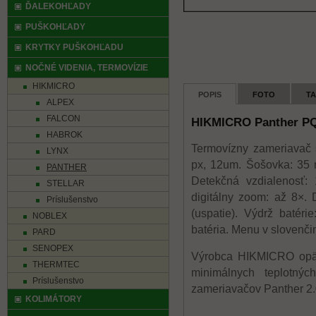
ĎALEKOHĽADY
PUŠKOHĽADY
KRYTKY PUŠKOHĽADU
NOČNÉ VIDENIA, TERMOVÍZIE
HIKMICRO
POPIS
FOTO
T
ALPEX
FALCON
HIKMICRO Panther PQ
HABROK
Termovízny zameriavač 
LYNX
px, 12um. Šošovka: 35 
PANTHER
Detekčná vzdialenosť: 
STELLAR
digitálny zoom: až 8×.
Príslušenstvo
(uspatie). Výdrž batéri
NOBLEX
batéria. Menu v slovenči
PARD
SENOPEX
Výrobca HIKMICRO opäť 
THERMTEC
minimálnych teplotnýc
Príslušenstvo
zameriavačov Panther 2.0 
KOLIMÁTORY