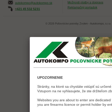
Možnosti platby a doprava
autokompo@autokompo.sk
Reklamačný poriadok
+421 45 532 5231
© 2026 Poľovnícke potreby Zvolen - Autokompo, s.r.o.
UPOZORNENIE
Stránky, na ktoré sa chystáte vstúpiť sú určené 
Vstupom na ne vyhlasujete, že ste držiteľom zb
Websites you are about to enter are dedicated t
you are firearms licence or permit holder by ent