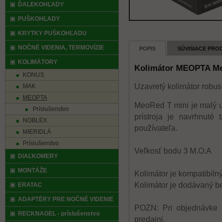
ĎALEKOHĽADY
PUŠKOHĽADY
KRYTKY PUŠKOHĽADU
NOČNÉ VIDENIA, TERMOVÍZIE
POPIS
SÚVISIACE PRO
KOLIMÁTORY
Kolimátor MEOPTA Me
KONUS
Uzavretý kolimátor robus
MAK
MEOPTA
MeoRed T mini je malý uz
Príslušenstvo
prístroja je navrhnuté
NOBLEX
používateľa.
MIERIDLÁ
Príslušenstvo
Veľkosť bodu 3 M.O.A
DIAĽKOMERY
MONTÁŽE
Kolimátor je kompatibilný
Kolimátor je dodávaný b
ERATAC
ADAPTÉRY PRE NOČNÉ VIDENIE
POZN: Pri objednávke s
RECKNAGEL - príslušenstvo
predajni.