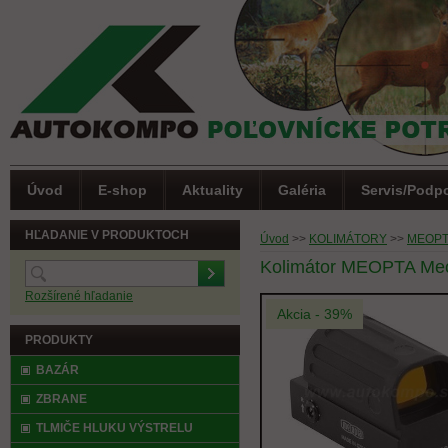
Úvod
E-shop
Aktuality
Galéria
Servis/Podp
HĽADANIE V PRODUKTOCH
Úvod
>>
KOLIMÁTORY
>>
MEOP
Kolimátor MEOPTA Meo
Rozšírené hľadanie
Akcia - 39%
PRODUKTY
BAZÁR
ZBRANE
TLMIČE HLUKU VÝSTRELU