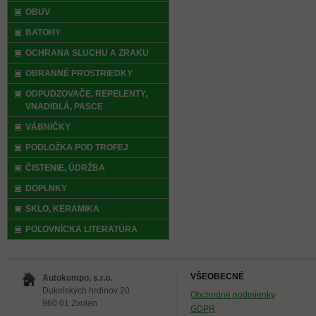
OBUV
BATOHY
OCHRANA SLUCHU A ZRAKU
OBRANNÉ PROSTRIEDKY
ODPUDZOVAČE, REPELENTY,
VNADIDLÁ, PASCE
VÁBNIČKY
PODLOŽKA POD TROFEJ
ČISTENIE, ÚDRŽBA
DOPLNKY
SKLO, KERAMIKA
POĽOVNÍCKA LITERATÚRA
VŠEOBECNÉ
Autokompo, s.r.o.
Dukelských hrdinov 20
Obchodné podmienky
960 01 Zvolen
GDPR