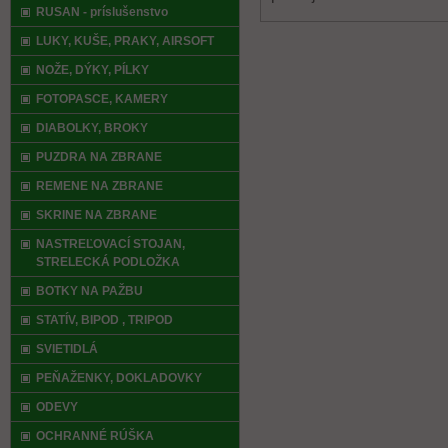
RUSAN - príslušenstvo
LUKY, KUŠE, PRAKY, AIRSOFT
NOŽE, DÝKY, PÍLKY
FOTOPASCE, KAMERY
DIABOLKY, BROKY
PUZDRA NA ZBRANE
REMENE NA ZBRANE
SKRINE NA ZBRANE
NASTREĽOVACÍ STOJAN,
STRELECKÁ PODLOŽKA
BOTKY NA PAŽBU
STATÍV, BIPOD , TRIPOD
SVIETIDLÁ
PEŇAŽENKY, DOKLADOVKY
ODEVY
OCHRANNÉ RÚŠKA