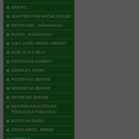
ERATAC
ADAPTÉRY PRE NOČNÉ VIDENIE
RECKNAGEL - príslušenstvo
RUSAN - príslušenstvo
LUKY, KUŠE, PRAKY, AIRSOFT
NOŽE, DÝKY, PÍLKY
FOTOPASCE, KAMERY
DIABOLKY, BROKY
PUZDRA NA ZBRANE
REMENE NA ZBRANE
SKRINE NA ZBRANE
NASTREĽOVACÍ STOJAN,
STRELECKÁ PODLOŽKA
BOTKY NA PAŽBU
STATÍV, BIPOD , TRIPOD