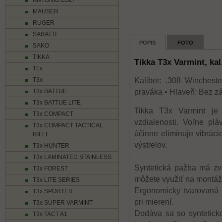
ANTONIO ZOLI
MAUSER
RUGER
SABATTI
POPIS
FOTO
SAKO
TIKKA
Tikka T3x Varmint, kal
T1x
T3x
Kaliber: .308 Winchest
T3x BATTUE
praváka • Hlaveň: Bez zá
T3x BATTUE LITE
Tikka T3x Varmint je
T3x COMPACT
vzdialenosti. Voľne pl
T3x COMPACT TACTICAL
účinne eliminuje vibráci
RIFLE
výstrelov.
T3x HUNTER
T3x LAMINATED STAINLESS
Syntetická pažba má zv
T3x FOREST
môžete využiť na montáž
T3x LITE SERIES
Ergonomicky tvarovaná 
T3x SPORTER
pri mierení.
T3x SUPER VARMINT
Dodáva sa so synteticko
T3x TACT A1