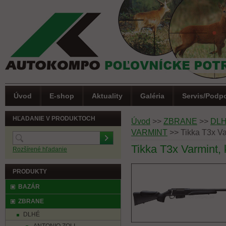
Úvod
E-shop
Aktuality
Galéria
Servis/Podp
HĽADANIE V PRODUKTOCH
Úvod
>>
ZBRANE
>>
DL
VARMINT
>>
Tikka T3x Va
Tikka T3x Varmint, 
Rozšírené hľadanie
PRODUKTY
BAZÁR
ZBRANE
DLHÉ