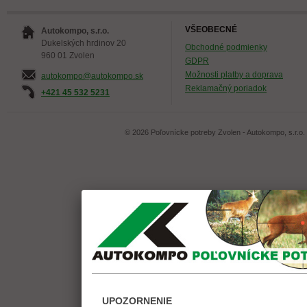
VŠEOBECNÉ
Autokompo, s.r.o.
Dukelských hrdinov 20
Obchodné podmienky
960 01 Zvolen
GDPR
Možnosti platby a doprava
autokompo@autokompo.sk
Reklamačný poriadok
+421 45 532 5231
© 2026 Poľovnícke potreby Zvolen - Autokompo, s.r.o.
UPOZORNENIE