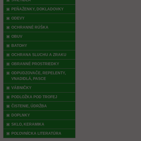
SVIETIDLÁ
PEŇAŽENKY, DOKLADOVKY
ODEVY
OCHRANNÉ RÚŠKA
OBUV
BATOHY
OCHRANA SLUCHU A ZRAKU
OBRANNÉ PROSTRIEDKY
ODPUDZOVAČE, REPELENTY,
VNADIDLÁ, PASCE
VÁBNIČKY
PODLOŽKA POD TROFEJ
ČISTENIE, ÚDRŽBA
DOPLNKY
SKLO, KERAMIKA
POĽOVNÍCKA LITERATÚRA