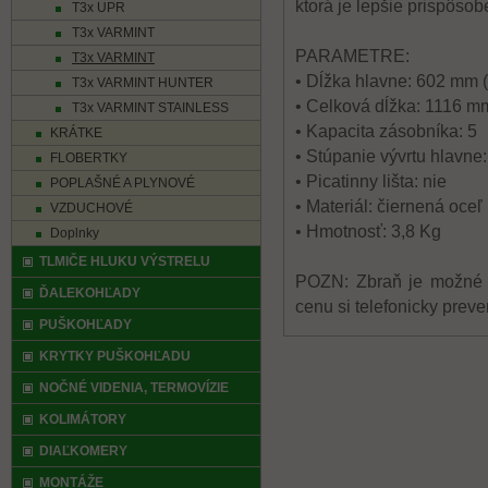
ktorá je lepšie prispôsob
T3x UPR
T3x VARMINT
PARAMETRE:
T3x VARMINT
• Dĺžka hlavne: 602 mm (
T3x VARMINT HUNTER
• Celková dĺžka: 1116 m
T3x VARMINT STAINLESS
• Kapacita zásobníka: 5
KRÁTKE
• Stúpanie vývrtu hlavne:
FLOBERTKY
• Picatinny lišta: nie
POPLAŠNÉ A PLYNOVÉ
• Materiál: čiernená oceľ
VZDUCHOVÉ
• Hmotnosť: 3,8 Kg
Doplnky
TLMIČE HLUKU VÝSTRELU
POZN: Zbraň je možné z
ĎALEKOHĽADY
cenu si telefonicky prever
PUŠKOHĽADY
KRYTKY PUŠKOHĽADU
NOČNÉ VIDENIA, TERMOVÍZIE
KOLIMÁTORY
DIAĽKOMERY
MONTÁŽE