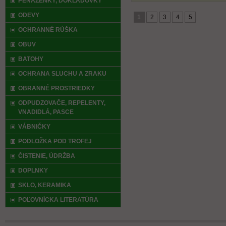
PEŇAŽENKY, DOKLADOVKY
ODEVY
1
2
3
4
5
OCHRANNÉ RÚŠKA
OBUV
BATOHY
OCHRANA SLUCHU A ZRAKU
OBRANNÉ PROSTRIEDKY
ODPUDZOVAČE, REPELENTY,
VNADIDLÁ, PASCE
VÁBNIČKY
PODLOŽKA POD TROFEJ
ČISTENIE, ÚDRŽBA
DOPLNKY
SKLO, KERAMIKA
POĽOVNÍCKA LITERATÚRA