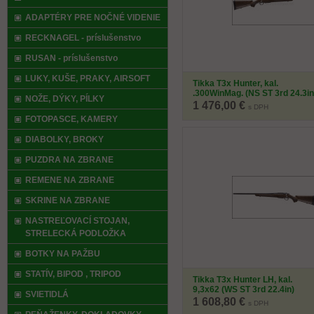
ADAPTÉRY PRE NOČNÉ VIDENIE
RECKNAGEL - príslušenstvo
RUSAN - príslušenstvo
LUKY, KUŠE, PRAKY, AIRSOFT
Tikka T3x Hunter, kal.
.300WinMag. (NS ST 3rd 24.3in
NOŽE, DÝKY, PÍLKY
MT15x1)
1 476,00 €
s DPH
FOTOPASCE, KAMERY
DIABOLKY, BROKY
PUZDRA NA ZBRANE
REMENE NA ZBRANE
SKRINE NA ZBRANE
NASTREĽOVACÍ STOJAN,
STRELECKÁ PODLOŽKA
BOTKY NA PAŽBU
STATÍV, BIPOD , TRIPOD
Tikka T3x Hunter LH, kal.
9,3x62 (WS ST 3rd 22.4in)
SVIETIDLÁ
1 608,80 €
s DPH