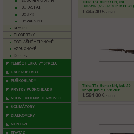
T3x SUPER VARMINT
Tikka T3x Hunter LH, kal.
.308Win. (NS 3rd 20in MT15x1)
T3x TACT A1
1 446,40 €
s DPH
T3x UPR
T3x VARMINT
KRÁTKE
FLOBERTKY
POPLAŠNÉ A PLYNOVÉ
VZDUCHOVÉ
Doplnky
TLMIČE HLUKU VÝSTRELU
ĎALEKOHĽADY
PUŠKOHĽADY
Tikka T3x Hunter LH, kal. .30-
KRYTKY PUŠKOHĽADU
06Spr. (NS ST 3rd 20in
MT15x1)
1 594,00 €
s DPH
NOČNÉ VIDENIA, TERMOVÍZIE
KOLIMÁTORY
DIAĽKOMERY
MONTÁŽE
ERATAC