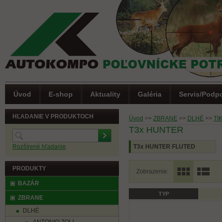
Úvod
E-shop
Aktuality
Galéria
Servis/Podp
HĽADANIE V PRODUKTOCH
Úvod
>>
ZBRANE
>>
DLHÉ
>>
TI
T3x HUNTER
Rozšírené hľadanie
T3x HUNTER FLUTED
BARREL
PRODUKTY
Zobrazenie:
BAZÁR
TYP
(0)
Letná akcia
ZBRANE
DLHÉ