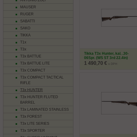
ANTONIO ZOLI
MAUSER
RUGER
SABATTI
SAKO
TIKKA
T1x
T3x
Tikka T3x Hunter, kal. .30-
T3x BATTUE
06Spr. (WS ST 3rd 22.4in)
1 490,70 €
T3x BATTUE LITE
s DPH
T3x COMPACT
T3x COMPACT TACTICAL
RIFLE
T3x HUNTER
T3x HUNTER FLUTED
BARREL
T3x LAMINATED STAINLESS
T3x FOREST
T3x LITE SERIES
T3x SPORTER