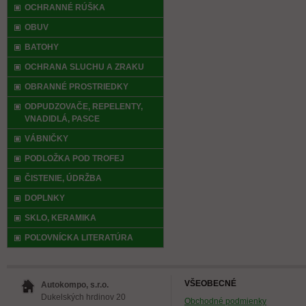
OCHRANNÉ RÚŠKA
OBUV
BATOHY
OCHRANA SLUCHU A ZRAKU
OBRANNÉ PROSTRIEDKY
ODPUDZOVAČE, REPELENTY,
VNADIDLÁ, PASCE
VÁBNIČKY
PODLOŽKA POD TROFEJ
ČISTENIE, ÚDRŽBA
DOPLNKY
SKLO, KERAMIKA
POĽOVNÍCKA LITERATÚRA
VŠEOBECNÉ
Autokompo, s.r.o.
Dukelských hrdinov 20
Obchodné podmienky