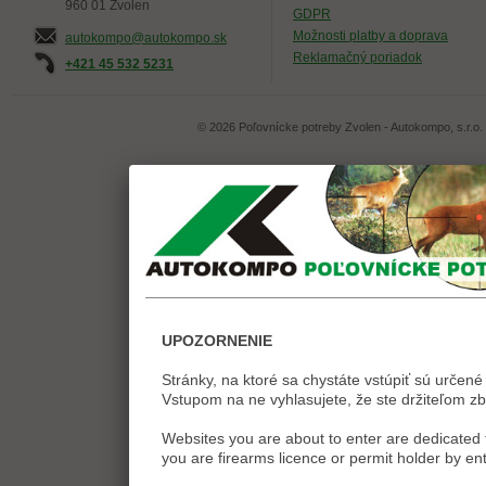
960 01 Zvolen
GDPR
Možnosti platby a doprava
autokompo@autokompo.sk
Reklamačný poriadok
+421 45 532 5231
© 2026 Poľovnícke potreby Zvolen - Autokompo, s.r.o.
UPOZORNENIE
Stránky, na ktoré sa chystáte vstúpiť sú určené 
Vstupom na ne vyhlasujete, že ste držiteľom zb
Websites you are about to enter are dedicated t
you are firearms licence or permit holder by ent