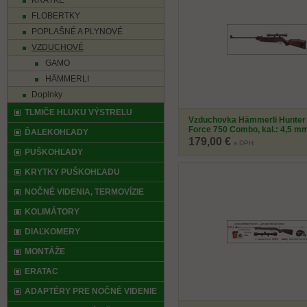
KRÁTKE
FLOBERTKY
POPLAŠNÉ A PLYNOVÉ
VZDUCHOVÉ
GAMO
HÄMMERLI
Doplnky
TLMIČE HLUKU VÝSTRELU
Vzduchovka Hämmerli Hunter
Force 750 Combo, kal.: 4,5 m
ĎALEKOHĽADY
179,00 €
s DPH
PUŠKOHĽADY
KRYTKY PUŠKOHĽADU
NOČNÉ VIDENIA, TERMOVÍZIE
KOLIMÁTORY
DIAĽKOMERY
MONTÁŽE
ERATAC
ADAPTÉRY PRE NOČNÉ VIDENIE