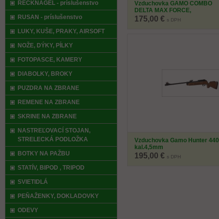
RECKNAGEL - príslušenstvo
Vzduchovka GAMO COMBO
DELTA MAX FORCE,
RUSAN - príslušenstvo
kal.4,5mm, SET
175,00 €
s DPH
LUKY, KUŠE, PRAKY, AIRSOFT
NOŽE, DÝKY, PÍLKY
FOTOPASCE, KAMERY
DIABOLKY, BROKY
PUZDRA NA ZBRANE
REMENE NA ZBRANE
SKRINE NA ZBRANE
NASTREĽOVACÍ STOJAN,
STRELECKÁ PODLOŽKA
Vzduchovka Gamo Hunter 440
kal.4,5mm
BOTKY NA PAŽBU
195,00 €
s DPH
STATÍV, BIPOD , TRIPOD
SVIETIDLÁ
PEŇAŽENKY, DOKLADOVKY
ODEVY