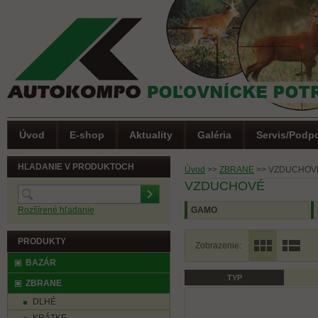
Úvod
E-shop
Aktuality
Galéria
Servis/Podp
HĽADANIE V PRODUKTOCH
Úvod
>>
ZBRANE
>>
VZDUCHOV
VZDUCHOVÉ
Rozšírené hľadanie
GAMO
PRODUKTY
Zobrazenie:
BAZÁR
TYP
(0)
Letná akcia
ZBRANE
DLHÉ