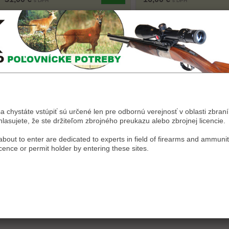
s DPH
s DPH
sa chystáte vstúpiť sú určené len pre odbornú verejnosť v oblasti zbraní 
asujete, že ste držiteľom zbrojného preukazu alebo zbrojnej licencie.
bout to enter are dedicated to experts in field of firearms and ammunit
icence or permit holder by entering these sites.