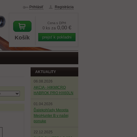
Prihlásiť
Registrácia
Cena s DPH
0,00 €
0 ks za
Košík
prejsť k pokladni
AKTUALITY
06.08.2026
AKCIA - HIKMICRO
HABROK PRO HX60LN
01.04.2026
Ďalekohľady Meopta
MeoHunter B v našej
ponuke
22.12.2025