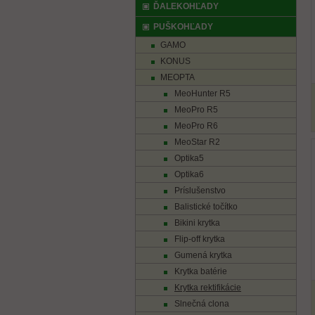
ĎALEKOHĽADY
PUŠKOHĽADY
GAMO
KONUS
MEOPTA
MeoHunter R5
MeoPro R5
MeoPro R6
MeoStar R2
Optika5
Optika6
Príslušenstvo
Balistické točítko
Bikini krytka
Flip-off krytka
Gumená krytka
Krytka batérie
Krytka rektifikácie
Slnečná clona