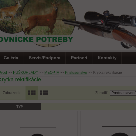
Galéria
Servis/Podpora
Partneri
Kontakty
Úvod
>>
PUŠKOHĽADY
>>
MEOPTA
>>
Príslušenstvo
>>
Krytka rektifikácie
Krytka rektifikácie
Zobrazenie:
Zoradiť:
TYP
0)
Letná akcia