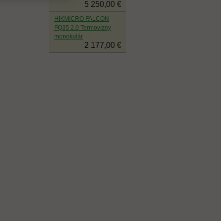
5 250,00 €
HIKMICRO FALCON
FQ35 2.0 Termovízny
monokulár
2 177,00 €