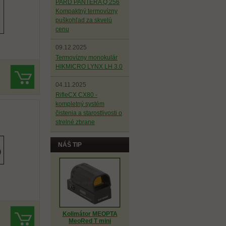
PARD PANTERA Q 256
Kompaktný termovízny
puškohľad za skvelú
cenu
09.12.2025
Termovízny monokulár
HIKMICRO LYNX LH 3.0
04.11.2025
RifleCX CX80 -
kompletný systém
čistenia a starostlivosti o
strelné zbrane
NÁŠ TIP
Kolimátor MEOPTA
MeoRed T mini