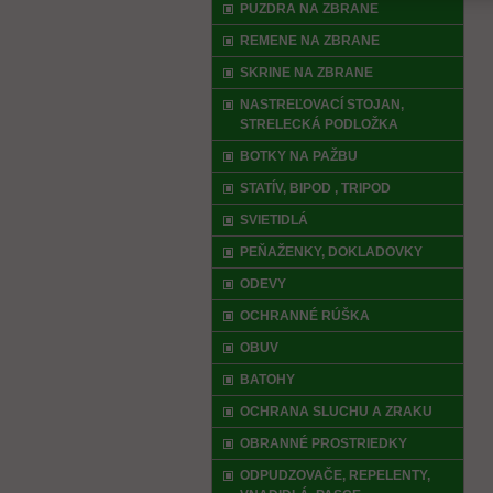
PUZDRA NA ZBRANE
REMENE NA ZBRANE
SKRINE NA ZBRANE
NASTREĽOVACÍ STOJAN,
STRELECKÁ PODLOŽKA
BOTKY NA PAŽBU
STATÍV, BIPOD , TRIPOD
SVIETIDLÁ
PEŇAŽENKY, DOKLADOVKY
ODEVY
OCHRANNÉ RÚŠKA
OBUV
BATOHY
OCHRANA SLUCHU A ZRAKU
OBRANNÉ PROSTRIEDKY
ODPUDZOVAČE, REPELENTY,