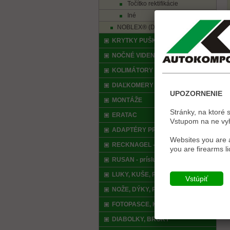
Točítko rektifikácie
Iné
NOBLEX® (DOCTER)
KRYTKY PUŠKOHĽADU
NOČNÉ VIDENIA, TERMOVÍZIE
KOLIMÁTORY
DIAĽKOMERY
UPOZORNENIE
MONTÁŽE
Stránky, na ktoré 
ERATAC
Vstupom na ne vyhl
ADAPTÉRY PRE NOČNÉ VIDENIE
Websites you are a
RECKNAGEL - príslušenstvo
you are firearms l
RUSAN - príslušenstvo
LUKY, KUŠE, PRAKY, AIRSOFT
Vstúpiť
NOŽE, DÝKY, PÍLKY
FOTOPASCE, KAMERY
DIABOLKY, BROKY