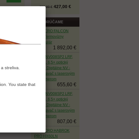
427,00 €
699,00 €
ODPORÚČAME
HIKMICRO FALCON
FQ25 Termovízny
monokulár
1 892,00 €
PARD NV008SP2 LRF,
850nm, 6,5× optický
a streliva.
zoom - Digitálne NV -
zameriavač s laserovým
diaľkomerom
655,60 €
ion. You state that
PARD NV008SP2 LRF,
940nm, 6,5× optický
zoom - Digitálne NV -
zameriavač s laserovým
diaľkomerom
807,00 €
HIKMICRO HABROK
PRO HX60LN