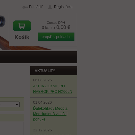
Prihlásiť
Registrácia
Cena s DPH
0,00 €
0 ks za
Košík
prejsť k pokladni
AKTUALITY
06.08.2026
AKCIA - HIKMICRO
HABROK PRO HX60LN
01.04.2026
Ďalekohľady Meopta
MeoHunter B v našej
ponuke
22.12.2025