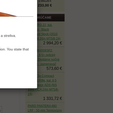
1 082,25 €
233,00 €
ODPORÚČAME
Sako TRG 22, kal.
.308Win., Black
Standard Stock (2010
a streliva.
NS M08 26in MT5/8-24)
2 994,20 €
ion. You state that
PARD NV008SP2,
940nm, 6,5× optický
zoom - Digitálne nočné
videnie - zameriavač
573,60 €
Tikka T3x Compact
Tactical Rifle, kal. 6,5
Creedmoor, ADS (NS
10rd PICA 24in MT5/8-
24)
1 331,72 €
PARD PANTERA 480
LRF - 50 mm Termovízny