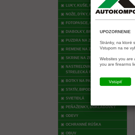
LUKY, KUŠE, PRAKY, AIRSOFT
NOŽE, DÝKY, PÍLKY
FOTOPASCE, KAMERY
UPOZORNENIE
DIABOLKY, BROKY
PUZDRA NA ZBRANE
Stránky, na ktoré 
Vstupom na ne vyhl
REMENE NA ZBRANE
SKRINE NA ZBRANE
Websites you are a
you are firearms l
NASTREĽOVACÍ STOJAN,
STRELECKÁ PODLOŽKA
BOTKY NA PAŽBU
Vstúpiť
STATÍV, BIPOD , TRIPOD
SVIETIDLÁ
PEŇAŽENKY, DOKLADOVKY
ODEVY
OCHRANNÉ RÚŠKA
OBUV