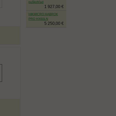
puškohľad
1 927,00 €
HIKMICRO HABROK
PRO HX60LN
5 250,00 €