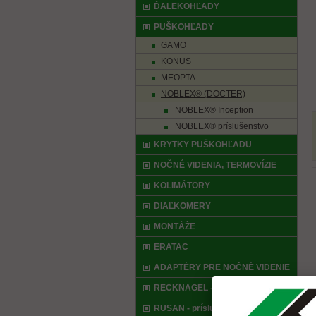
ĎALEKOHĽADY
PUŠKOHĽADY
GAMO
KONUS
MEOPTA
NOBLEX® (DOCTER)
NOBLEX® Inception
NOBLEX® príslušenstvo
KRYTKY PUŠKOHĽADU
NOČNÉ VIDENIA, TERMOVÍZIE
KOLIMÁTORY
DIAĽKOMERY
MONTÁŽE
ERATAC
ADAPTÉRY PRE NOČNÉ VIDENIE
RECKNAGEL - príslušenstvo
RUSAN - príslušenstvo