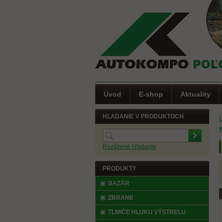
Úvod
E-shop
Aktuality
HĽADANIE V PRODUKTOCH
Rozšírené hľadanie
PRODUKTY
BAZÁR
(
ZBRANE
TLMIČE HLUKU VÝSTRELU