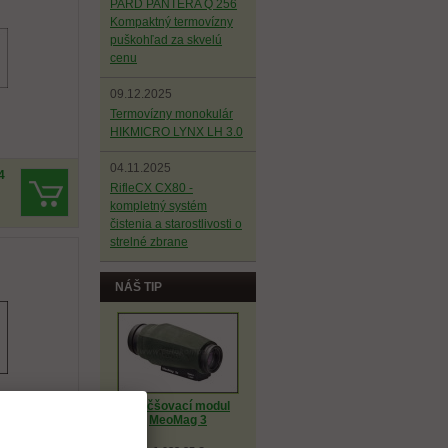
PARD PANTERA Q 256
Kompaktný termovízny
puškohľad za skvelú
cenu
09.12.2025
Termovízny monokulár
HIKMICRO LYNX LH 3.0
04.11.2025
4
RifleCX CX80 -
kompletný systém
čistenia a starostlivosti o
strelné zbrane
NÁŠ TIP
Zväčšovací modul
MeoMag 3