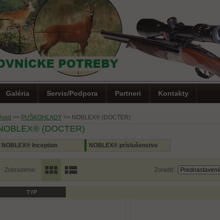
Galéria
Servis/Podpora
Partneri
Kontakty
Úvod
>>
PUŠKOHĽADY
>>
NOBLEX® (DOCTER)
NOBLEX® (DOCTER)
NOBLEX® Inception
NOBLEX® príslušenstvo
Zobrazenie:
Zoradiť:
TYP
0)
Letná akcia