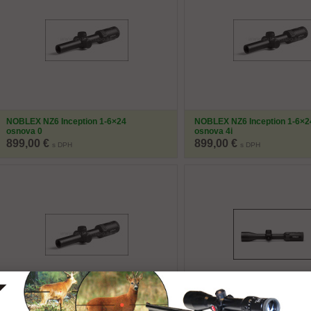
NOBLEX NZ6 Inception 1-6×24
NOBLEX NZ6 Inception 1-6×2
osnova 0
osnova 4i
899,00 €
899,00 €
s DPH
s DPH