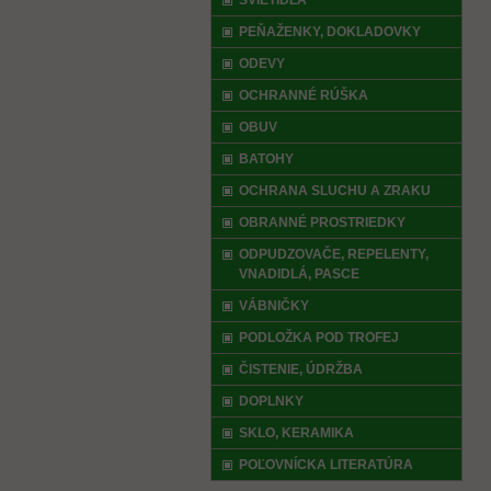
SVIETIDLÁ
PEŇAŽENKY, DOKLADOVKY
ODEVY
OCHRANNÉ RÚŠKA
OBUV
BATOHY
OCHRANA SLUCHU A ZRAKU
OBRANNÉ PROSTRIEDKY
ODPUDZOVAČE, REPELENTY,
VNADIDLÁ, PASCE
VÁBNIČKY
PODLOŽKA POD TROFEJ
ČISTENIE, ÚDRŽBA
DOPLNKY
SKLO, KERAMIKA
POĽOVNÍCKA LITERATÚRA