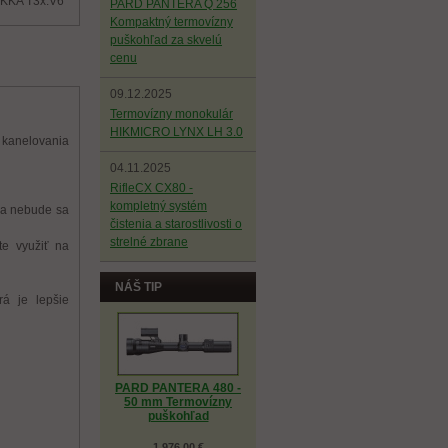
IKKA T3x.V6
PARD PANTERA Q 256
Kompaktný termovízny
puškohľad za skvelú
cenu
09.12.2025
Termovízny monokulár
HIKMICRO LYNX LH 3.0
z kanelovania
04.11.2025
RifleCX CX80 -
kompletný systém
 a nebude sa
čistenia a starostlivosti o
strelné zbrane
te využiť na
NÁŠ TIP
rá je lepšie
PARD PANTERA 480 -
50 mm Termovízny
puškohľad
1 976,00 €