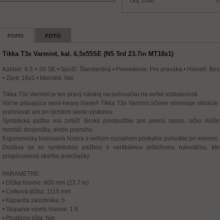
Obj. čislo:
T
POPIS
FOTO
Tikka T3x Varmint, kal. 6,5x55SE (NS 5rd 23.7in MT18x1)
Kaliber: 6.5 × 55 SE • Spúšť: Štandardná • Prevedenie: Pre praváka • Hlaveň: Be
• Závit: 18x1 • Mieridlá: Nie
Tikka T3x Varmint je ten pravý nástroj na poľovačku na veľké vzdialenosti.
Voľne plávajúca semi-heavy hlaveň Tikka T3x Varmint účinne eliminuje vibrácie
prehrievať ani pri rýchlom slede výstrelov.
Syntetická pažba má zvlášť široké predpažbie pre pevnú oporu, očko môže
montáž dvojnožky, alebo popruhu.
Ergonomicky tvarovaná lícnica s veľkým rozsahom poskytne pohodlie pri mierení.
Dodáva sa so syntetickou pažbou s vertikálnou pištoľovou rukoväťou, kto
prispôsobená streľbe poležiačky.
PARAMETRE:
• Dĺžka hlavne: 600 mm (23.7 in)
• Celková dĺžka: 1115 mm
• Kapacita zásobníka: 5
• Stúpanie vývrtu hlavne: 1:8
• Picatinny lišta: Nie