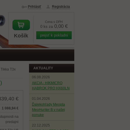
Prihlásiť
Registrácia
Cena s DPH
0,00 €
0 ks za
Košík
prejsť k pokladni
AKTUALITY
Tikka T3x
06.08.2026
)
AKCIA - HIKMICRO
HABROK PRO HX60LN
339,40 €
01.04.2026
Ďalekohľady Meopta
1 088,94 €
MeoHunter B v našej
ponuke
stupnosti na
predajni
22.12.2025