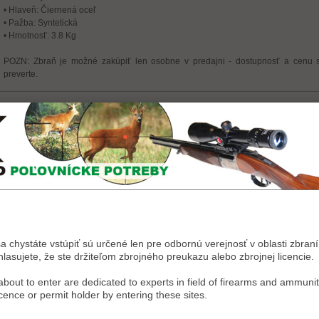
• Hlaveň: Čiernená oceľ
• Pažba: Syntetická
• Hmotnosť: 3.8 Kg
POZN: Zbraň je možné zakúpiť len osobne v predajni - dostupnosť a cenu si
preverte.
sa chystáte vstúpiť sú určené len pre odbornú verejnosť v oblasti zbraní 
asujete, že ste držiteľom zbrojného preukazu alebo zbrojnej licencie.
bout to enter are dedicated to experts in field of firearms and ammunit
icence or permit holder by entering these sites.