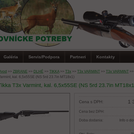
Galéria
Servis/Podpora
Partneri
Kontakty
Úvod
>>
ZBRANE
>>
DLHÉ
>>
TIKKA
>>
T3x
>>
T3x VARMINT
>>
T3x VARMINT
>>
armint, kal. 6,5x55SE (NS 5rd 23.7in MT18x1)
Tikka T3x Varmint, kal. 6,5x55SE (NS 5rd 23.7in MT18x1
1 
Cena s DPH:
Cena bez DPH:
Doba dodania:
Info o do