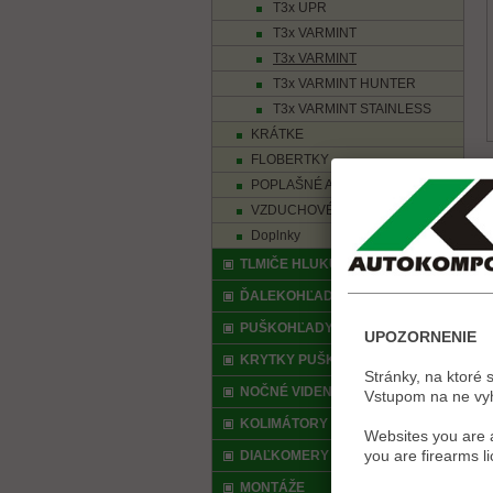
T3x UPR
T3x VARMINT
T3x VARMINT
T3x VARMINT HUNTER
T3x VARMINT STAINLESS
KRÁTKE
FLOBERTKY
POPLAŠNÉ A PLYNOVÉ
VZDUCHOVÉ
Doplnky
TLMIČE HLUKU VÝSTRELU
ĎALEKOHĽADY
PUŠKOHĽADY
UPOZORNENIE
KRYTKY PUŠKOHĽADU
Stránky, na ktoré 
NOČNÉ VIDENIA, TERMOVÍZIE
Vstupom na ne vyhl
KOLIMÁTORY
Websites you are a
you are firearms l
DIAĽKOMERY
MONTÁŽE