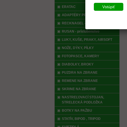
Vstúpiť
ERATAC
ADAPTÉRY PRE NOČNÉ VIDENIE
RECKNAGEL - príslušenstvo
RUSAN - príslušenstvo
LUKY, KUŠE, PRAKY, AIRSOFT
NOŽE, DÝKY, PÍLKY
FOTOPASCE, KAMERY
DIABOLKY, BROKY
PUZDRA NA ZBRANE
REMENE NA ZBRANE
SKRINE NA ZBRANE
NASTREĽOVACÍ STOJAN,
STRELECKÁ PODLOŽKA
BOTKY NA PAŽBU
STATÍV, BIPOD , TRIPOD