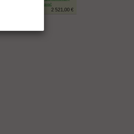
zameriavač
2 521,00 €