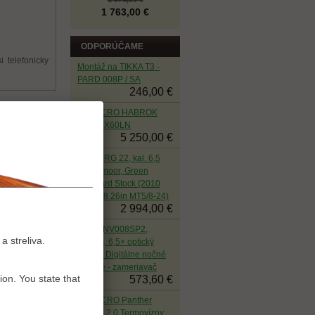
1 763,00 €
ODPORÚČAME
 telefonicky
Montáž na TIKKA T3 -
PARD 008P / SA
246,00 €
HIKMICRO HABROK
PRO HX60LN
5 250,00 €
Sako TRG 22, kal. 6,5
Creedmoor, Green
Standard Stock (2010
NS M08 26in MT5/8-24)
2 994,00 €
PARD NV008SP2,
a streliva.
940nm, 6,5× optický
zoom - Digitálne nočné
videnie - zameriavač
ion. You state that
573,60 €
HIKMICRO Panther
PH50L 2.0 Termovízny