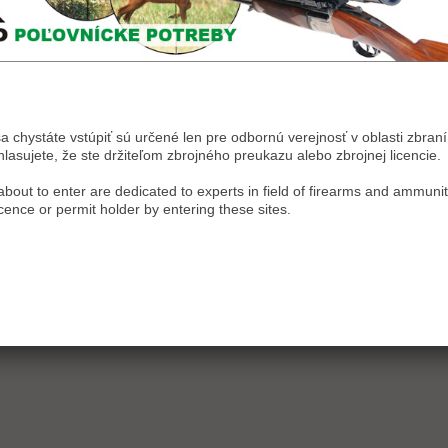
s DPH
s DPH
sa chystáte vstúpiť sú určené len pre odbornú verejnosť v oblasti zbraní 
asujete, že ste držiteľom zbrojného preukazu alebo zbrojnej licencie.
bout to enter are dedicated to experts in field of firearms and ammunit
icence or permit holder by entering these sites.
Prítlačná pružina
Kolíková skrutka poistky
zaisťovacieho čapu poistky
zámku K 98
zámku K 98
2,20 €
1,90 €
s DPH
s DPH