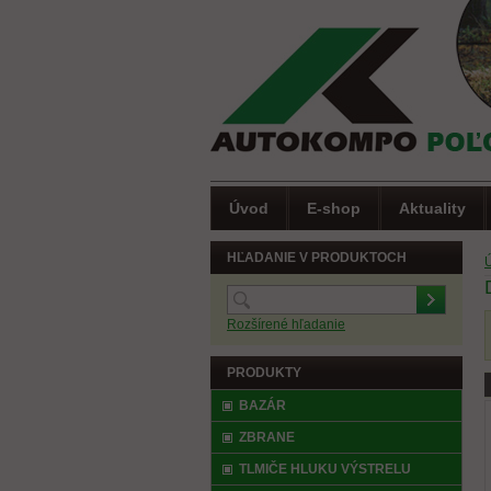
Úvod
E-shop
Aktuality
HĽADANIE V PRODUKTOCH
Rozšírené hľadanie
PRODUKTY
(
BAZÁR
ZBRANE
TLMIČE HLUKU VÝSTRELU