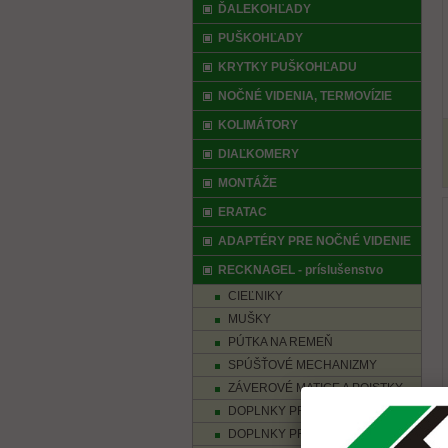
ĎALEKOHĽADY
PUŠKOHĽADY
KRYTKY PUŠKOHĽADU
NOČNÉ VIDENIA, TERMOVÍZIE
KOLIMÁTORY
DIAĽKOMERY
MONTÁŽE
ERATAC
ADAPTÉRY PRE NOČNÉ VIDENIE
RECKNAGEL - príslušenstvo
CIEĽNIKY
MUŠKY
PÚTKA NA REMEŇ
SPÚŠŤOVÉ MECHANIZMY
ZÁVEROVÉ MATICE A POISTKY
DOPLNKY PRE MIERIDLÁ
DOPLNKY PRE PÚTKA