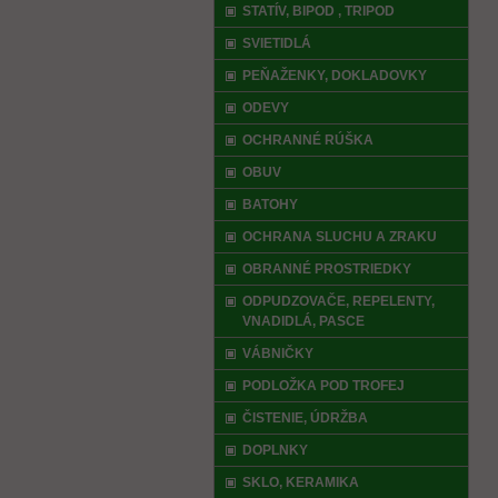
STATÍV, BIPOD , TRIPOD
SVIETIDLÁ
PEŇAŽENKY, DOKLADOVKY
ODEVY
OCHRANNÉ RÚŠKA
OBUV
BATOHY
OCHRANA SLUCHU A ZRAKU
OBRANNÉ PROSTRIEDKY
ODPUDZOVAČE, REPELENTY,
VNADIDLÁ, PASCE
VÁBNIČKY
PODLOŽKA POD TROFEJ
ČISTENIE, ÚDRŽBA
DOPLNKY
SKLO, KERAMIKA