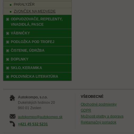
PARALYZÉR
ZVONČEK NA MEDVEDE
ODPUDZOVAČE, REPELENTY,
VNADIDLÁ, PASCE
VÁBNIČKY
PODLOŽKA POD TROFEJ
ČISTENIE, ÚDRŽBA
DOPLNKY
SKLO, KERAMIKA
POĽOVNÍCKA LITERATÚRA
VŠEOBECNÉ
Autokompo, s.r.o.
Dukelských hrdinov 20
Obchodné podmienky
960 01 Zvolen
GDPR
Možnosti platby a doprava
autokompo@autokompo.sk
Reklamačný poriadok
+421 45 532 5231