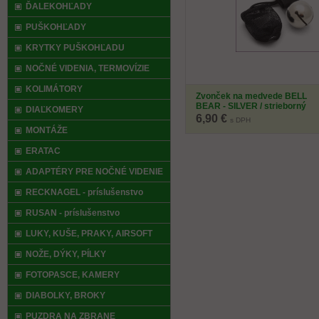
ĎALEKOHĽADY
PUŠKOHĽADY
KRYTKY PUŠKOHĽADU
NOČNÉ VIDENIA, TERMOVÍZIE
KOLIMÁTORY
Zvonček na medvede BELL
BEAR - SILVER / strieborný
DIAĽKOMERY
6,90 €
s DPH
MONTÁŽE
ERATAC
ADAPTÉRY PRE NOČNÉ VIDENIE
RECKNAGEL - príslušenstvo
RUSAN - príslušenstvo
LUKY, KUŠE, PRAKY, AIRSOFT
NOŽE, DÝKY, PÍLKY
FOTOPASCE, KAMERY
DIABOLKY, BROKY
PUZDRA NA ZBRANE