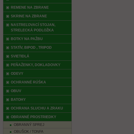
REMENE NA ZBRANE
SKRINE NA ZBRANE
NASTREĽOVACÍ STOJAN,
STRELECKÁ PODLOŽKA
BOTKY NA PAŽBU
STATÍV, BIPOD , TRIPOD
SVIETIDLÁ
PEŇAŽENKY, DOKLADOVKY
ODEVY
OCHRANNÉ RÚŠKA
OBUV
BATOHY
OCHRANA SLUCHU A ZRAKU
OBRANNÉ PROSTRIEDKY
OBRANNÝ SPREJ
OBUŠOK / TONFA