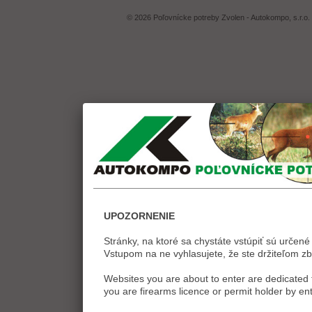
© 2026 Poľovnícke potreby Zvolen - Autokompo, s.r.o.
UPOZORNENIE
Stránky, na ktoré sa chystáte vstúpiť sú určené 
Vstupom na ne vyhlasujete, že ste držiteľom zb
Websites you are about to enter are dedicated t
you are firearms licence or permit holder by ent