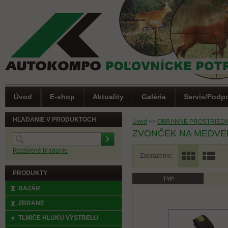
Úvod
E-shop
Aktuality
Galéria
Servis/Podp
HĽADANIE V PRODUKTOCH
Úvod
>>
OBRANNÉ PROSTRIED
ZVONČEK NA MEDVE
Rozšírené hľadanie
Zobrazenie:
PRODUKTY
TYP
(0)
Letná akcia
BAZÁR
ZBRANE
TLMIČE HLUKU VÝSTRELU