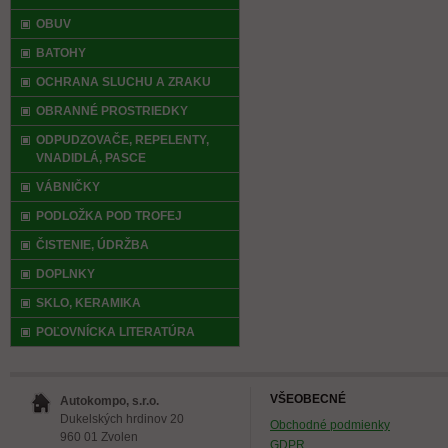
OBUV
BATOHY
OCHRANA SLUCHU A ZRAKU
OBRANNÉ PROSTRIEDKY
ODPUDZOVAČE, REPELENTY,
VNADIDLÁ, PASCE
VÁBNIČKY
PODLOŽKA POD TROFEJ
ČISTENIE, ÚDRŽBA
DOPLNKY
SKLO, KERAMIKA
POĽOVNÍCKA LITERATÚRA
VŠEOBECNÉ
Autokompo, s.r.o.
Dukelských hrdinov 20
Obchodné podmienky
960 01 Zvolen
GDPR