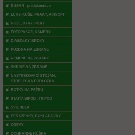
RUSAN - príslušenstvo
LUKY, KUŠE, PRAKY, AIRSOFT
NOŽE, DÝKY, PÍLKY
FOTOPASCE, KAMERY
DIABOLKY, BROKY
PUZDRA NA ZBRANE
REMENE NA ZBRANE
SKRINE NA ZBRANE
NASTREĽOVACÍ STOJAN,
STRELECKÁ PODLOŽKA
BOTKY NA PAŽBU
STATÍV, BIPOD , TRIPOD
SVIETIDLÁ
PEŇAŽENKY, DOKLADOVKY
ODEVY
OCHRANNÉ RÚŠKA