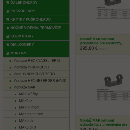
ĎALEKOHĽADY
PUŠKOHĽADY
KRYTKY PUŠKOHĽADU
NOČNÉ VIDENIA, TERMOVÍZIE
KOLIMÁTORY
Montáž MAKmilmont
jednodielna pre Picatinny,
DIAĽKOMERY
D=30 mm
295,00 €
s DPH
MONTÁŽE
Montáže RECKNAGEL (ERA)
Montáže INNOMOUNT
Mont. INNOMOUNT ZERO
Montáže HENNEBERGER (HMS)
Montáže MAK
MAK krúžky
MAKflex
MAKmilmont
MAKompetition
Montáž MAKmilmont
MAKuick
jednodielna s prepojením pre
MAKuick 3
Picatinny, D=30 mm
335,00 €