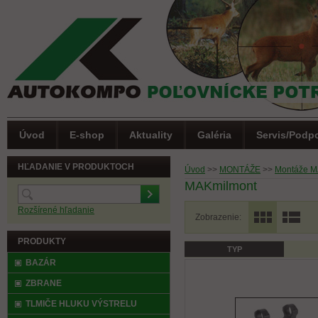
Úvod
E-shop
Aktuality
Galéria
Servis/Podp
HĽADANIE V PRODUKTOCH
Úvod
>>
MONTÁŽE
>>
Montáže 
MAKmilmont
Rozšírené hľadanie
Zobrazenie:
PRODUKTY
TYP
(0)
Letná akcia
BAZÁR
ZBRANE
TLMIČE HLUKU VÝSTRELU