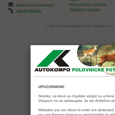
Možnosti platby a doprava
autokompo@autokompo.sk
Reklamačný poriadok
+421 45 532 5231
© 2026 Poľovnícke potreby Zvolen - Autokompo, s.r.o.
UPOZORNENIE
Stránky, na ktoré sa chystáte vstúpiť sú určené 
Vstupom na ne vyhlasujete, že ste držiteľom zb
Websites you are about to enter are dedicated t
you are firearms licence or permit holder by ent