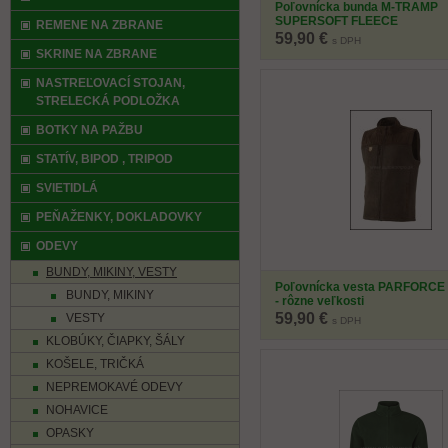
Poľovnícka bunda M-TRAMP
SUPERSOFT FLEECE
REMENE NA ZBRANE
59,90 €
s DPH
SKRINE NA ZBRANE
NASTREĽOVACÍ STOJAN,
STRELECKÁ PODLOŽKA
BOTKY NA PAŽBU
STATÍV, BIPOD , TRIPOD
SVIETIDLÁ
PEŇAŽENKY, DOKLADOVKY
ODEVY
BUNDY, MIKINY, VESTY
Poľovnícka vesta PARFORCE
BUNDY, MIKINY
- rôzne veľkosti
59,90 €
VESTY
s DPH
KLOBÚKY, ČIAPKY, ŠÁLY
KOŠELE, TRIČKÁ
NEPREMOKAVÉ ODEVY
NOHAVICE
OPASKY