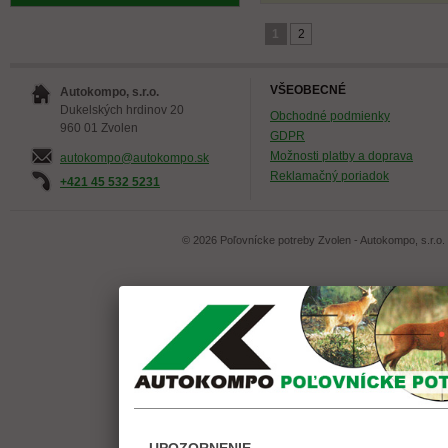
1
2
VŠEOBECNÉ
Autokompo, s.r.o.
Dukelských hrdinov 20
Obchodné podmienky
960 01 Zvolen
GDPR
Možnosti platby a doprava
autokompo@autokompo.sk
Reklamačný poriadok
+421 45 532 5231
© 2026 Poľovnícke potreby Zvolen - Autokompo, s.r.o.