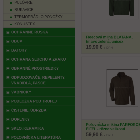
PULÓVRE
RUKAVICE
TERMOPRÁDLO,PONOŽKY
KONUSTEX
OCHRANNÉ RÚŠKA
Fleecová miina BLATANA,
OBUV
tmavo zelená, unisex
19,90 €
s DPH
BATOHY
OCHRANA SLUCHU A ZRAKU
OBRANNÉ PROSTRIEDKY
ODPUDZOVAČE, REPELENTY,
VNADIDLÁ, PASCE
VÁBNIČKY
PODLOŽKA POD TROFEJ
ČISTENIE, ÚDRŽBA
DOPLNKY
Poľovnícka mikina PARFORC
SKLO, KERAMIKA
EIFEL - rôzne veľkosti
59,90 €
s DPH
POĽOVNÍCKA LITERATÚRA