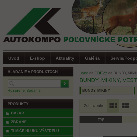
Úvod
E-shop
Aktuality
Galéria
Servis/Podp
HĽADANIE V PRODUKTOCH
Úvod
>>
ODEVY
>>
BUNDY, MIKI
BUNDY, MIKINY, VES
Rozšírené hľadanie
BUNDY, MIKINY
PRODUKTY
Zobrazenie:
BAZÁR
TYP
(0)
Letná akcia
ZBRANE
TLMIČE HLUKU VÝSTRELU