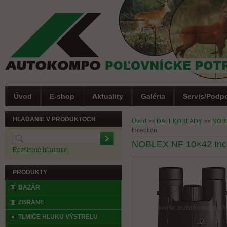
Úvod
E-shop
Aktuality
Galéria
Servis/Podp
HĽADANIE V PRODUKTOCH
Úvod
>>
ĎALEKOHĽADY
>>
NOB
Inception
NOBLEX NF 10×42 Inc
Rozšírené hľadanie
PRODUKTY
BAZÁR
ZBRANE
TLMIČE HLUKU VÝSTRELU