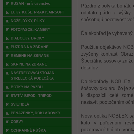
RUSAN - príslušenstvo
Púzdro z polykarbonátu 
odolalo pádu z výšky 
LUKY, KUŠE, PRAKY, AIRSOFT
spôsobujú necitlivosť vo
NOŽE, DÝKY, PÍLKY
FOTOPASCE, KAMERY
Ďalekohľad je vybavený 
DIABOLKY, BROKY
Použitie objektívov NOB
PUZDRA NA ZBRANE
zvýšený kontrast. Obraz 
REMENE NA ZBRANE
Špeciálne šošovky znižuj
SKRINE NA ZBRANE
detailov.
NASTREĽOVACÍ STOJAN,
STRELECKÁ PODLOŽKA
Ďalekohľady NOBLEX um
BOTKY NA PAŽBU
šošovky okuláru, čo je zv
k dispozícii celé zorn
STATÍV, BIPOD , TRIPOD
nastaviť pootočením očn
SVIETIDLÁ
PEŇAŽENKY, DOKLADOVKY
Nová optika NOBLEX sa 
ODEVY
kolo v poľovnom reví
pozorovacích úloh. Vonka
OCHRANNÉ RÚŠKA