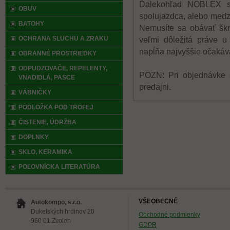
Ďalekohľad NOBLEX si
OBUV
spolujazdca, alebo medzi
BATOHY
Nemusíte sa obávať škr
OCHRANA SLUCHU A ZRAKU
veľmi dôležitá práve 
napĺňa najvyššie očakáv
OBRANNÉ PROSTRIEDKY
ODPUDZOVAČE, REPELENTY,
POZN: Pri objednávke s
VNADIDLÁ, PASCE
predajni.
VÁBNIČKY
PODLOŽKA POD TROFEJ
ČISTENIE, ÚDRŽBA
DOPLNKY
SKLO, KERAMIKA
POĽOVNÍCKA LITERATÚRA
VŠEOBECNÉ
Autokompo, s.r.o.
Dukelských hrdinov 20
Obchodné podmienky
960 01 Zvolen
GDPR