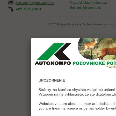
Možnosti platby a doprava
autokompo@autokompo.sk
Reklamačný poriadok
+421 45 532 5231
© 2026 Poľovnícke potreby Zvolen - Autokompo, s.r.o.
UPOZORNENIE
Stránky, na ktoré sa chystáte vstúpiť sú určené 
Vstupom na ne vyhlasujete, že ste držiteľom zb
Websites you are about to enter are dedicated t
you are firearms licence or permit holder by ent