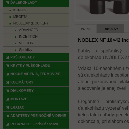
ĎALEKOHĽADY
KONUS
MEOPTA
NOBLEX® (DOCTER)
POPIS
TABUĽKY
ADVANCED
INCEPTION
NOBLEX NF 10×42 Inc
VECTOR
Spektívy
Ľahký a spoľahlivý -
ďalekohľadu NOBLEX sér
PUŠKOHĽADY
KRYTKY PUŠKOHĽADU
Vďaka 10-násobnému zv
NOČNÉ VIDENIA, TERMOVÍZIE
sú ďalekohľady Inception
alebo pozorovanie vtá
KOLIMÁTORY
sledovanie jelenej zveri.
DIAĽKOMERY
MONTÁŽE
Elegantné protišm
ERATAC
ďalekohľadu vyzerať veľ
tieto ďalekohľady perfe
ADAPTÉRY PRE NOČNÉ VIDENIE
dokonca aj pri slabom os
RECKNAGEL - príslušenstvo