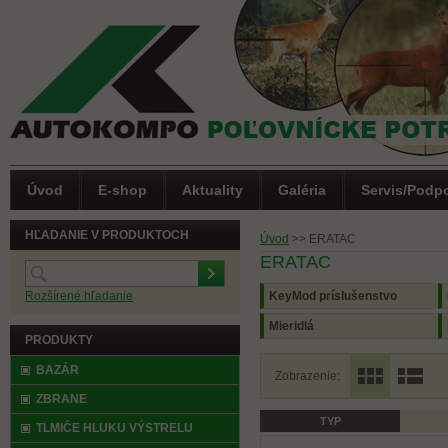
Úvod
E-shop
Aktuality
Galéria
Servis/Podp
HĽADANIE V PRODUKTOCH
Úvod
>>
ERATAC
ERATAC
Rozšírené hľadanie
KeyMod príslušenstvo
Mieridlá
PRODUKTY
BAZÁR
Zobrazenie:
ZBRANE
TYP
(0)
Letná akcia
TLMIČE HLUKU VÝSTRELU