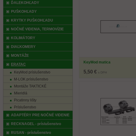
ĎALEKOHĽADY
PUŠKOHĽADY
KRYTKY PUŠKOHĽADU
NOČNÉ VIDENIA, TERMOVÍZIE
KOLIMÁTORY
DIAĽKOMERY
MONTÁŽE
KeyMod matica
ERATAC
5,50 €
KeyMod príslušenstvo
s DPH
M-LOK príslušenstvo
Montáže TAKTICKÉ
Mieridlá
Picatinny lišty
Príslušenstvo
ADAPTÉRY PRE NOČNÉ VIDENIE
RECKNAGEL - príslušenstvo
RUSAN - príslušenstvo