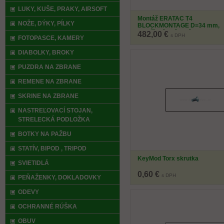
LUKY, KUŠE, PRAKY, AIRSOFT
Montáž ERATAC T4
NOŽE, DÝKY, PÍLKY
BLOCKMONTAGE D=34 mm,
predĺžená - páková
482,00 €
s DPH
FOTOPASCE, KAMERY
DIABOLKY, BROKY
PUZDRA NA ZBRANE
REMENE NA ZBRANE
SKRINE NA ZBRANE
NASTREĽOVACÍ STOJAN,
STRELECKÁ PODLOŽKA
BOTKY NA PAŽBU
STATÍV, BIPOD , TRIPOD
KeyMod Torx skrutka
SVIETIDLÁ
0,60 €
s DPH
PEŇAŽENKY, DOKLADOVKY
ODEVY
OCHRANNÉ RÚŠKA
OBUV