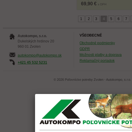
69,90 €
s DPH
1
2
3
4
5
6
7
VŠEOBECNÉ
Autokompo, s.r.o.
Dukelských hrdinov 20
Obchodné podmienky
960 01 Zvolen
GDPR
Možnosti platby a doprava
autokompo@autokompo.sk
Reklamačný poriadok
+421 45 532 5231
© 2026 Poľovnícke potreby Zvolen - Autokompo, s.r.o.